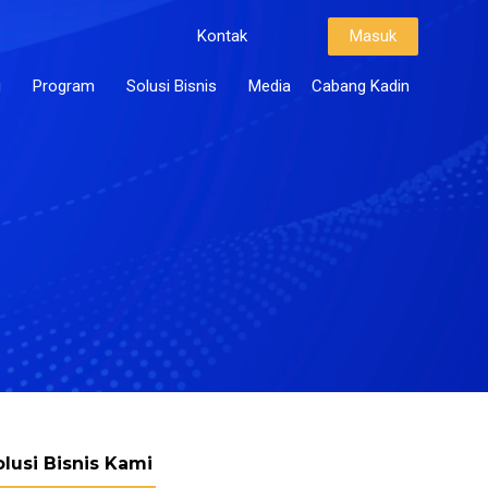
Kontak
Masuk
i
Program
Solusi Bisnis
Media
Cabang Kadin
olusi Bisnis Kami