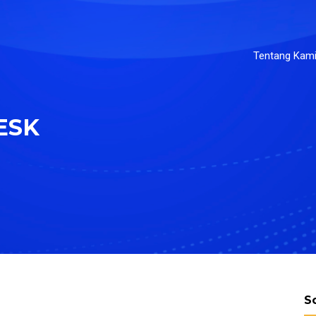
Tentang Kam
ESK
S