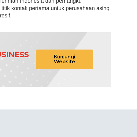
erintah Indonesia dan pemangku
 titik kontak pertama untuk perusahaan asing
esif.
SINESS
Kunjungi
Website